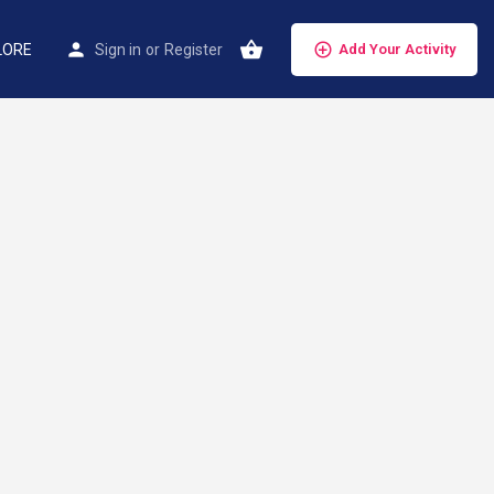
LORE
Sign in
or
Register
Add Your Activity