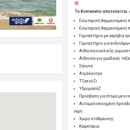
Το
Κomanetsi
αποτελείται 
Εσωτερική θερμαινόμενη 
Εσωτερική θερμαινόμενη 
Γυμναστήριο με αερόβια όρ
Γυμναστήριο για ενδυνάμω
Αίθουσα κυκλικής γυμνασ
Αίθουσα για ομαδικές τάξε
Σάουνα
Ατμόλουτρο
Τζακούζι
Υδρομασάζ
Πρόσβαση για άτομα με κι
Αυτοματοποιημένη πρόσβασ
νερό
Χώρο στάθμευσης
Καφετέρια