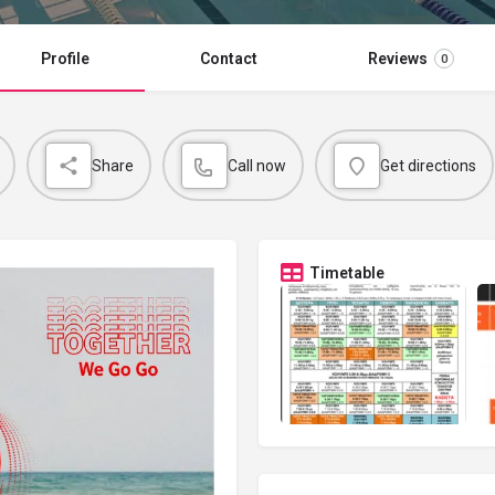
Profile
Contact
Reviews
0
Share
Call now
Get directions
Timetable