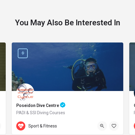
You May Also Be Interested In
Poseidon Dive Centre
PADI & SSI Diving Courses
Accepts Gift Card
469 Kavo Greko Avenue
Sport & Fitness