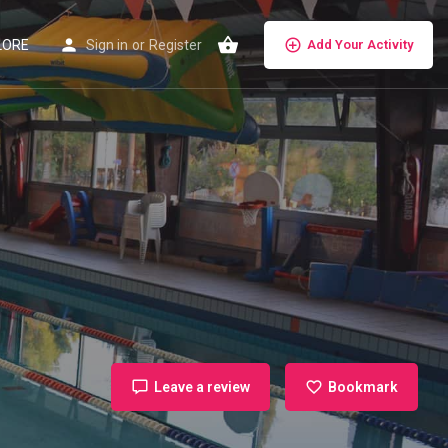
LORE
Sign in
or
Register
Add Your Activity
Leave a review
Bookmark