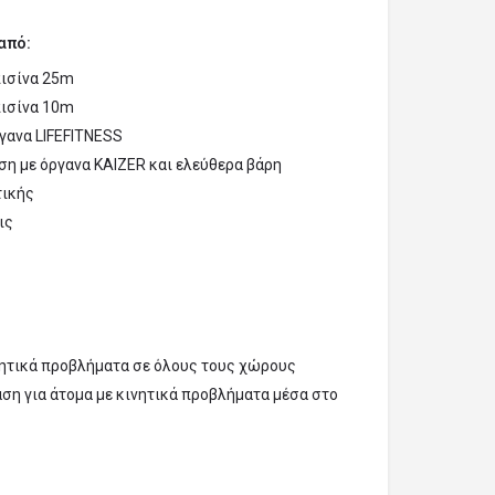
από:
πισίνα 25m
πισίνα 10m
γανα LIFEFITNESS
ση με όργανα KAIZER και ελεύθερα βάρη
τικής
ις
νητικά προβλήματα σε όλους τους χώρους
η για άτομα με κινητικά προβλήματα μέσα στο